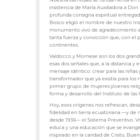
insistencia de María Auxiliadora a Don B
profunda consigna espiritual entregada
Bosco eligió el nombre de nuestro In
monumento vivo de agradecimiento a l
tanta fuerza y convicción que, con el 
continentes.
Valdocco y Mornese son los dos grande
esas dos señales que, a la distancia 
mensaje idéntico: crear para las niña
transformador que ya existía para los 
primer grupo de mujeres jóvenes relig
forma y desarrollo del Instituto de las 
Hoy, esos orígenes nos refrescan, desa
fidelidad en tierra ecuatoriana —y de 
desde 1936— el Sistema Preventivo. V
educa y una educación que se evangeli
inspirado en la caridad de Cristo, Buen