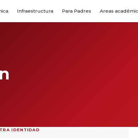
mica
Infraestructura
Para Padres
Areas académi
ón
TRA IDENTIDAD