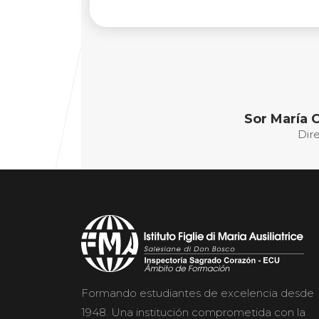
Sor María 
Dir
Formando estudiantes de excelencia desde
1948. Una institución comprometida con la