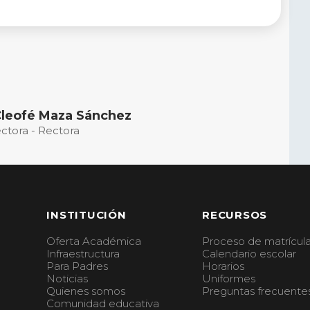
Cleofé Maza Sánchez
ectora - Rectora
INSTITUCIÓN
RECURSOS
Oferta Académica
Proceso de matrícul
Infraestructura
Calendario escolar
Para Padres
Horarios
Noticias
Uniformes
Quienes somos
Preguntas frecuente
Comunidad educativa