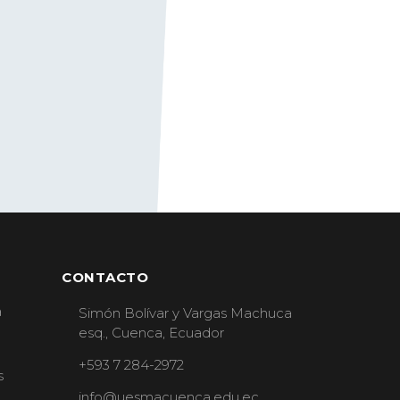
CONTACTO
a
Simón Bolívar y Vargas Machuca
esq., Cuenca, Ecuador
+593 7 284-2972
s
info@uesmacuenca.edu.ec