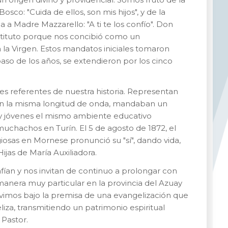
osco: "Cuida de ellos, son mis hijos", y de la
 a Madre Mazzarello: "A ti te los confío". Don
stituto porque nos concibió como un
a Virgen. Estos mandatos iniciales tomaron
paso de los años, se extendieron por los cinco
s referentes de nuestra historia. Representan
y en la misma longitud de onda, mandaban un
s y jóvenes el mismo ambiente educativo
muchachos en Turín. El 5 de agosto de 1872, el
iosas en Mornese pronunció su "sí", dando vida,
Hijas de María Auxiliadora.
fían y nos invitan de continuo a prolongar con
manera muy particular en la provincia del Azuay
ivimos bajo la premisa de una evangelización que
za, transmitiendo un patrimonio espiritual
 Pastor.